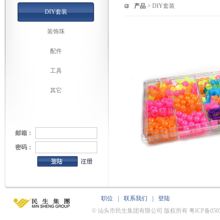
产品
> DIY套装
DIY套装
装饰珠
配件
工具
其它
邮箱：
密码：
职位
|
联系我们
|
登陆
© 汕头市民生集团有限公司 版权所有 粤ICP备0505