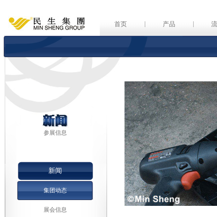
首页
|
产品
|
参展信息
新闻
集团动态
展会信息